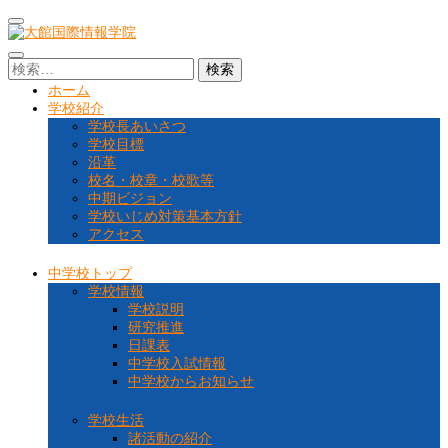
コ
ン
テ
大館国際情報学院
秋田県大館市に位置する秋田県北地域唯一の中高一貫教育校です
検
ン
索:
ツ
ホーム
へ
学校紹介
ス
学校長あいさつ
キ
学校目標
ッ
沿革
プ
校名・校章・校歌等
(Enter
中期ビジョン
を
学校いじめ対策基本方針
押
アクセス
す)
中学校トップ
学校情報
学校説明
研究推進
日課表
中学校入試情報
中学校からお知らせ
学校生活
諸活動の紹介