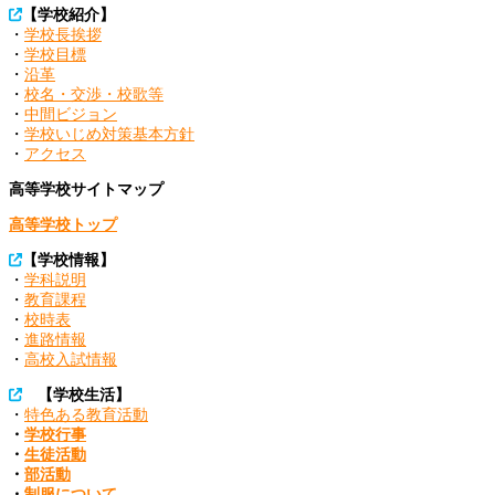
ゲ
【学校紹介】
ー
・
学校長挨拶
シ
・
学校目標
ョ
・
沿革
ン
・
校名・交渉・校歌等
・
中間ビジョン
・
学校いじめ対策基本方針
・
アクセス
高等学校サイトマップ
高等学校トップ
【学校情報】
・
学科説明
・
教育課程
・
校時表
・
進路情報
・
高校入試情報
【学校生活】
・
特色ある教育活動
・
学校行事
・
生徒活動
・
部活動
・
制服について