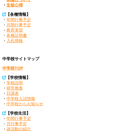
・
生徒心得
【各種情報】
・
年間行事予定
・
月間行事予定
・
教育実習
・
各種証明書
・
入札情報
中学校サイトマップ
中学校TOP
【
学校情報
】
・
学校説明
・
研究推進
・
日課表
・
中学校入試情報
・
中学校からお知らせ
【
学校生活
】
・
年間行事予定
・
月行事予定
・
諸活動の紹介