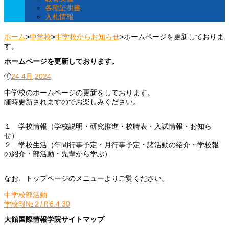
各種証明書
入札情報
ホーム
>
中学校
>
中学校からお知らせ
>
ホームページを更新しておりま
す。
ホームページを更新しております。
24 4月,2024
中学校のホームページの更新をしております。
随時更新されますのでお楽しみください。
１ 学校情報（学校説明・研究推進・校時表・入試情報・お知ら
せ）
２ 学校生活（年間行事予定・月行事予定・諸活動の紹介・学校報
の紹介・部活動・先輩から学ぶ）
なお、トップページのメニューよりご覧ください。
投
中学校部活動
稿
学校報№２/Ｒ6.4.30
ナ
大館国際情報学院サイトマップ
ビ