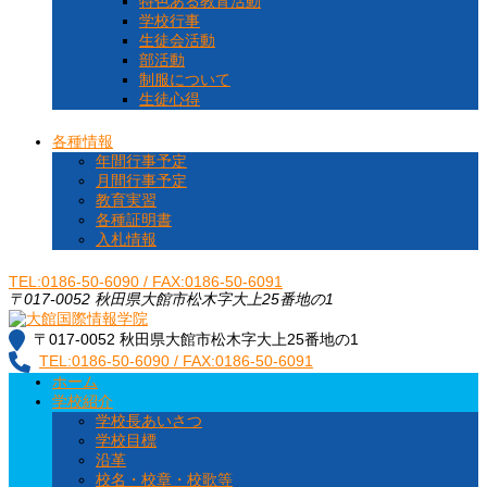
特色ある教育活動
学校行事
生徒会活動
部活動
制服について
生徒心得
各種情報
年間行事予定
月間行事予定
教育実習
各種証明書
入札情報
TEL:0186-50-6090 / FAX:0186-50-6091
〒017-0052 秋田県大館市松木字大上25番地の1
〒017-0052 秋田県大館市松木字大上25番地の1
大館国際情報学院
秋田県大館市に位置する秋田県北地域唯一の中高一貫教育校です
TEL:0186-50-6090 / FAX:0186-50-6091
ホーム
学校紹介
学校長あいさつ
学校目標
沿革
校名・校章・校歌等