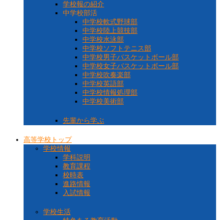
学校報の紹介
中学校部活
中学校軟式野球部
中学校陸上競技部
中学校水泳部
中学校ソフトテニス部
中学校男子バスケットボール部
中学校女子バスケットボール部
中学校吹奏楽部
中学校英語部
中学校情報処理部
中学校美術部
先輩から学ぶ
高等学校トップ
学校情報
学科説明
教育課程
校時表
進路情報
入試情報
学校生活