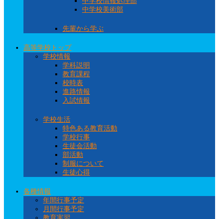
中学校情報処理部
中学校美術部
先輩から学ぶ
高等学校トップ
学校情報
学科説明
教育課程
校時表
進路情報
入試情報
学校生活
特色ある教育活動
学校行事
生徒会活動
部活動
制服について
生徒心得
各種情報
年間行事予定
月間行事予定
教育実習