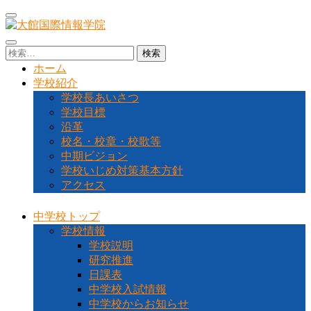
コ
ン
テ
大館国際情報学院
秋田県大館市に位置する秋田県北地域唯一の中高一貫教育校
検
ン
です
索:
ホーム
ツ
学校紹介
へ
学校長あいさつ
ス
学校目標
キ
沿革
ッ
校名・校章・校歌等
プ
中期ビジョン
(Enter
を
学校いじめ対策基本方針
押
アクセス
す)
中学校トップ
学校情報
学校説明
研究推進
日課表
中学校入試情報
中学校からお知らせ