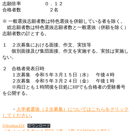
志願倍率 ０．１２
合格者数 ２名
※ 一般選抜志願者数は特色選抜を併願している者を除く。
総志願者数は特色選抜志願者数と一般選抜（併願を除く）
志願者数の計とする。
１ ２次募集における面接、作文、実技等
個別面接及び集団面接、作文を実施する。実技は実施し
ない。
２ 合格者発表日時
１次募集 令和５年３月１５日（水） 午後４時
２次募集 令和５年３月２４日（金） 午後１時
※両日とも１時間後を目処にHPでも合格者の受験番号
を公開する。
・
入学者選抜（２次募集）についてはこちらをクリック
してください
。
2jiboshuu324
ダウンロード