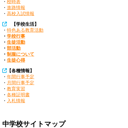
・
校時表
・
進路情報
・
高校入試情報
【学校生活】
・
特色ある教育活動
・
学校行事
・
生徒活動
・
部活動
・
制服について
・
生徒心得
【各種情報】
・
年間行事予定
・
月間行事予定
・
教育実習
・
各種証明書
・
入札情報
中学校サイトマップ