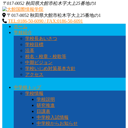
〒017-0052 秋田県大館市松木字大上25番地の1
〒017-0052 秋田県大館市松木字大上25番地の1
大館国際情報学院
秋田県大館市に位置する秋田県北地域唯一の中高一貫教育校
TEL:0186-50-6090 / FAX:0186-50-6091
です
ホーム
学校紹介
学校長あいさつ
学校目標
沿革
校名・校章・校歌等
中期ビジョン
学校いじめ対策基本方針
アクセス
中学校トップ
学校情報
学校説明
研究推進
日課表
中学校入試情報
中学校からお知らせ