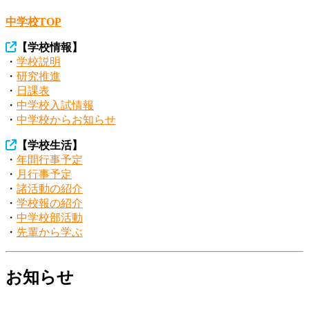
中学校TOP
【
学校情報
】
・
学校説明
・
研究推進
・
日課表
・
中学校入試情報
・
中学校からお知らせ
【
学校生活
】
・
年間行事予定
・
月行事予定
・
諸活動の紹介
・
学校報の紹介
・
中学校部活動
・
先輩から学ぶ
お知らせ