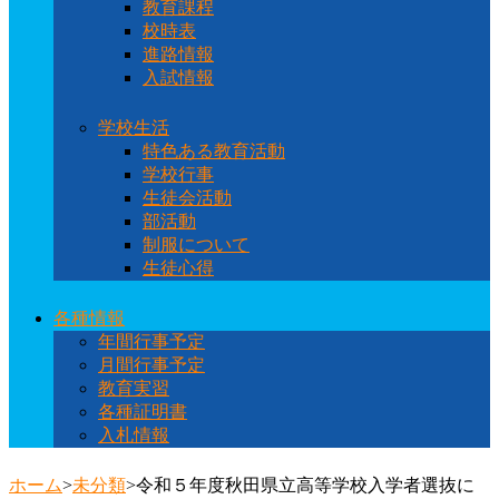
教育課程
校時表
進路情報
入試情報
学校生活
特色ある教育活動
学校行事
生徒会活動
部活動
制服について
生徒心得
各種情報
年間行事予定
月間行事予定
教育実習
各種証明書
入札情報
ホーム
>
未分類
>
令和５年度秋田県立高等学校入学者選抜に