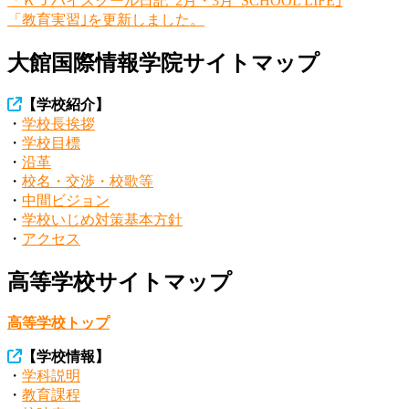
「ＫＪハイスクール日記_2月・3月_SCHOOL LIFE｣
投
「教育実習｣を更新しました。
稿
大館国際情報学院サイトマップ
ナ
ビ
【学校紹介】
ゲ
・
学校長挨拶
・
学校目標
ー
・
沿革
シ
・
校名・交渉・校歌等
・
中間ビジョン
ョ
・
学校いじめ対策基本方針
ン
・
アクセス
高等学校サイトマップ
高等学校トップ
【学校情報】
・
学科説明
・
教育課程