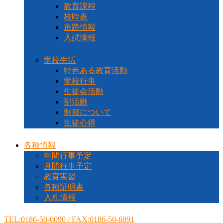
教育課程
校時表
進路情報
入試情報
学校生活
特色ある教育活動
学校行事
生徒会活動
部活動
制服について
生徒心得
各種情報
年間行事予定
月間行事予定
教育実習
各種証明書
入札情報
TEL:0186-50-6090 / FAX:0186-50-6091