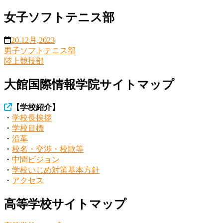
女子ソフトテニス部
20 12月,2023
男子ソフトテニス部
投
陸上競技部
稿
大館国際情報学院サイトマップ
ナ
ビ
【学校紹介】
ゲ
・
学校長挨拶
・
学校目標
ー
・
沿革
シ
・
校名・交渉・校歌等
・
中間ビジョン
ョ
・
学校いじめ対策基本方針
ン
・
アクセス
高等学校サイトマップ