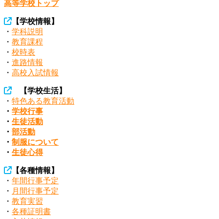
高等学校トップ
【学校情報】
・
学科説明
・
教育課程
・
校時表
・
進路情報
・
高校入試情報
【学校生活】
・
特色ある教育活動
・
学校行事
・
生徒活動
・
部活動
・
制服について
・
生徒心得
【各種情報】
・
年間行事予定
・
月間行事予定
・
教育実習
・
各種証明書