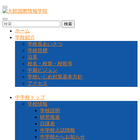
コ
ン
テ
大館国際情報学院
秋田県大館市に位置する秋田県北地域唯一の中高一貫教育校
検
ン
です
索:
ホーム
ツ
学校紹介
へ
学校長あいさつ
ス
学校目標
キ
沿革
ッ
校名・校章・校歌等
プ
中期ビジョン
(Enter
を
学校いじめ対策基本方針
押
アクセス
す)
中学校トップ
学校情報
学校説明
研究推進
日課表
中学校入試情報
中学校からお知らせ