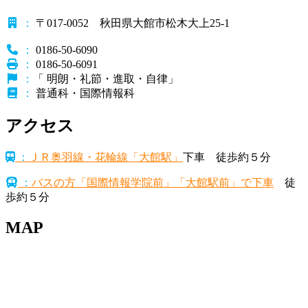
：
〒017-0052 秋田県大館市松木大上25-1
：
0186-50-6090
：
0186-50-6091
：
「 明朗・礼節・進取・自律」
：
普通科・国際情報科
アクセス
：
ＪＲ奥羽線・花輪線「大館駅」
下車 徒歩約５分
：
バスの方「国際情報学院前」「大館駅前」で下車
徒
歩約５分
MAP