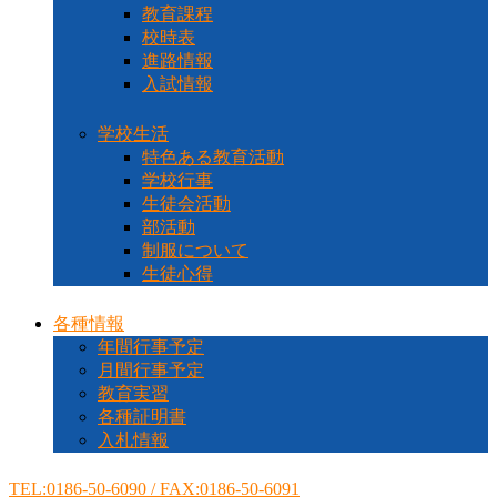
教育課程
校時表
進路情報
入試情報
学校生活
特色ある教育活動
学校行事
生徒会活動
部活動
制服について
生徒心得
各種情報
年間行事予定
月間行事予定
教育実習
各種証明書
入札情報
TEL:0186-50-6090 / FAX:0186-50-6091