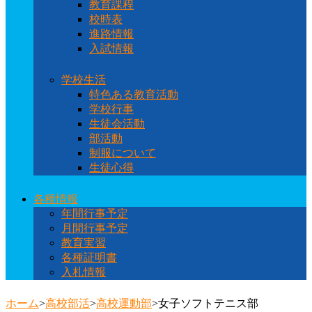
教育課程
校時表
進路情報
入試情報
学校生活
特色ある教育活動
学校行事
生徒会活動
部活動
制服について
生徒心得
各種情報
年間行事予定
月間行事予定
教育実習
各種証明書
入札情報
ホーム
>
高校部活
>
高校運動部
>
女子ソフトテニス部