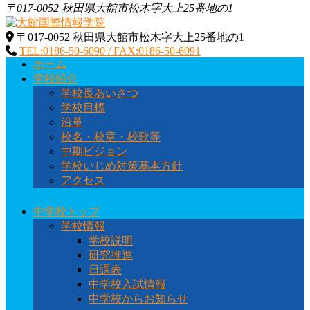
〒017-0052 秋田県大館市松木字大上25番地の1
〒017-0052 秋田県大館市松木字大上25番地の1
大館国際情報学院
秋田県大館市に位置する秋田県北地域唯一の中高一貫教育校
TEL:0186-50-6090 / FAX:0186-50-6091
です
ホーム
学校紹介
学校長あいさつ
学校目標
沿革
校名・校章・校歌等
中期ビジョン
学校いじめ対策基本方針
アクセス
中学校トップ
学校情報
学校説明
研究推進
日課表
中学校入試情報
中学校からお知らせ