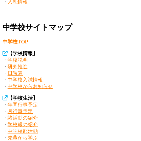
・
入札情報
中学校サイトマップ
中学校TOP
【
学校情報
】
・
学校説明
・
研究推進
・
日課表
・
中学校入試情報
・
中学校からお知らせ
【
学校生活
】
・
年間行事予定
・
月行事予定
・
諸活動の紹介
・
学校報の紹介
・
中学校部活動
・
先輩から学ぶ