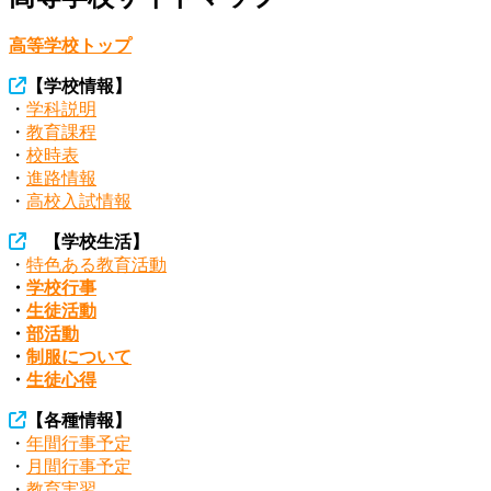
高等学校トップ
【学校情報】
・
学科説明
・
教育課程
・
校時表
・
進路情報
・
高校入試情報
【学校生活】
・
特色ある教育活動
・
学校行事
・
生徒活動
・
部活動
・
制服について
・
生徒心得
【各種情報】
・
年間行事予定
・
月間行事予定
・
教育実習