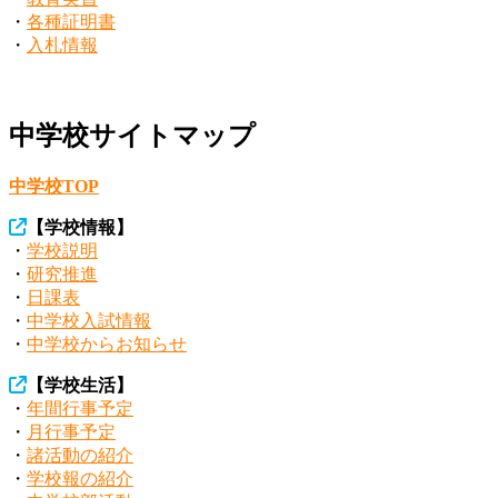
・
各種証明書
・
入札情報
中学校サイトマップ
中学校TOP
【
学校情報
】
・
学校説明
・
研究推進
・
日課表
・
中学校入試情報
・
中学校からお知らせ
【
学校生活
】
・
年間行事予定
・
月行事予定
・
諸活動の紹介
・
学校報の紹介