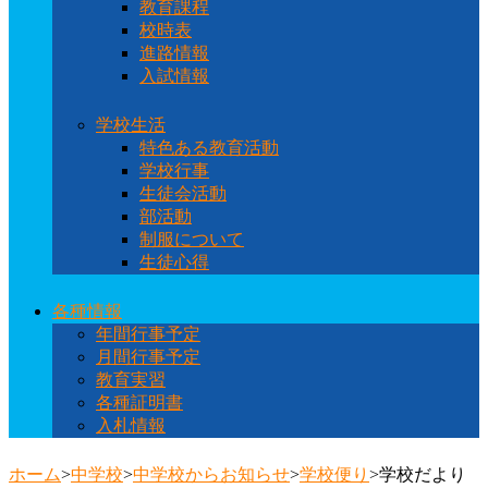
教育課程
校時表
進路情報
入試情報
学校生活
特色ある教育活動
学校行事
生徒会活動
部活動
制服について
生徒心得
各種情報
年間行事予定
月間行事予定
教育実習
各種証明書
入札情報
ホーム
>
中学校
>
中学校からお知らせ
>
学校便り
>
学校だより