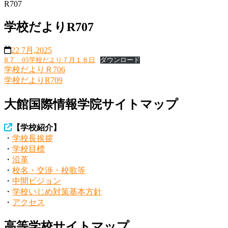
R707
学校だよりR707
22 7月,2025
R７ 05学校だより７月１８日
ダウンロード
学校だよりＲ706
投
学校だよりR709
稿
大館国際情報学院サイトマップ
ナ
ビ
【学校紹介】
ゲ
・
学校長挨拶
・
学校目標
ー
・
沿革
シ
・
校名・交渉・校歌等
・
中間ビジョン
ョ
・
学校いじめ対策基本方針
ン
・
アクセス
高等学校サイトマップ