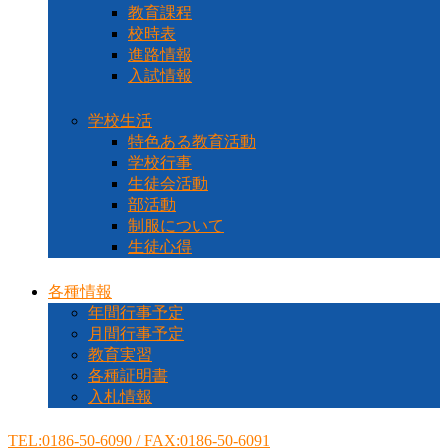
教育課程
校時表
進路情報
入試情報
学校生活
特色ある教育活動
学校行事
生徒会活動
部活動
制服について
生徒心得
各種情報
年間行事予定
月間行事予定
教育実習
各種証明書
入札情報
TEL:0186-50-6090 / FAX:0186-50-6091