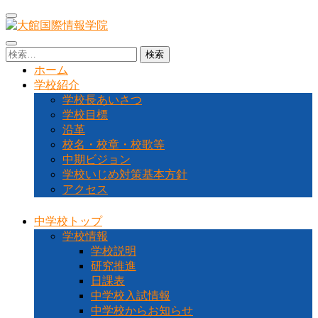
コ
ン
テ
大館国際情報学院
秋田県大館市に位置する秋田県北地域唯一の中高一貫教育校
検
ン
です
索:
ホーム
ツ
学校紹介
へ
学校長あいさつ
ス
学校目標
キ
沿革
ッ
校名・校章・校歌等
プ
中期ビジョン
(Enter
を
学校いじめ対策基本方針
押
アクセス
す)
中学校トップ
学校情報
学校説明
研究推進
日課表
中学校入試情報
中学校からお知らせ