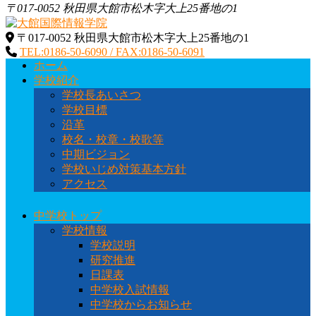
〒017-0052 秋田県大館市松木字大上25番地の1
〒017-0052 秋田県大館市松木字大上25番地の1
大館国際情報学院
秋田県大館市に位置する秋田県北地域唯一の中高一貫教育校
TEL:0186-50-6090 / FAX:0186-50-6091
です
ホーム
学校紹介
学校長あいさつ
学校目標
沿革
校名・校章・校歌等
中期ビジョン
学校いじめ対策基本方針
アクセス
中学校トップ
学校情報
学校説明
研究推進
日課表
中学校入試情報
中学校からお知らせ