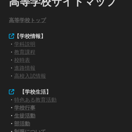
高等学校サイトマップ
高等学校トップ
【学校情報】
・
学科説明
・
教育課程
・
校時表
・
進路情報
・
高校入試情報
【学校生活】
・
特色ある教育活動
・
学校行事
・
生徒活動
・
部活動
・
制服について