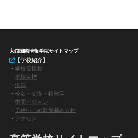
稿
ナ
ビ
ゲ
大館国際情報学院サイトマップ
ー
【学校紹介】
・
学校長挨拶
シ
・
学校目標
ョ
・
沿革
・
校名・交渉・校歌等
ン
・
中間ビジョン
・
学校いじめ対策基本方針
・
アクセス