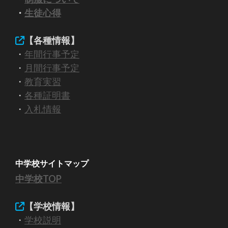
・
生徒心得
【各種情報】
・
年間行事予定
・
月間行事予定
・
教育実習
・
各種証明書
・
入札情報
中学校サイトマップ
中学校TOP
【
学校情報
】
・
学校説明