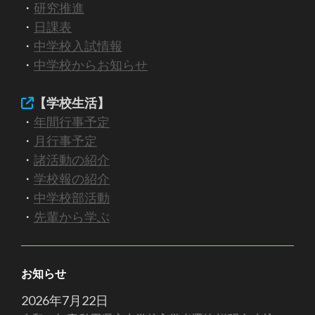
・
研究推進
・
日課表
・
中学校入試情報
・
中学校からお知らせ
【
学校生活
】
・
年間行事予定
・
月行事予定
・
諸活動の紹介
・
学校報の紹介
・
中学校部活動
・
先輩から学ぶ
お知らせ
2026年7月22日