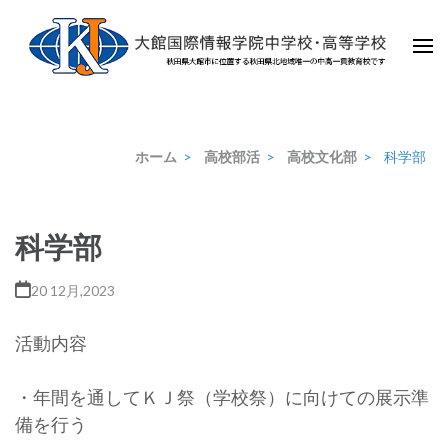
コ
ン
テ
大館国際情報学院
秋田県大館市に位置する秋田県北地域唯一の中高一貫教育校です
ン
ツ
へ
ホーム
>
高校部活
>
高校文化部
>
科学部
ス
キ
ッ
科学部
プ
(Enter
20 12月,2023
を
押
活動内容
す)
・年間を通してＫＪ祭（学校祭）に向けての展示準
備を行う