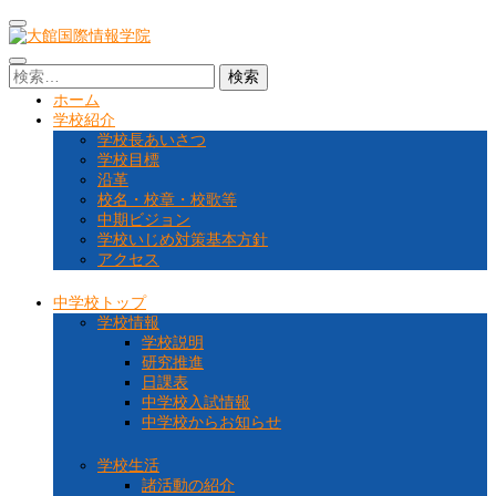
コ
ン
テ
大館国際情報学院
秋田県大館市に位置する秋田県北地域唯一の中高一貫教育校です
検
ン
索:
ツ
ホーム
へ
学校紹介
ス
学校長あいさつ
キ
学校目標
ッ
沿革
プ
校名・校章・校歌等
(Enter
中期ビジョン
を
学校いじめ対策基本方針
押
アクセス
す)
中学校トップ
学校情報
学校説明
研究推進
日課表
中学校入試情報
中学校からお知らせ
学校生活
諸活動の紹介