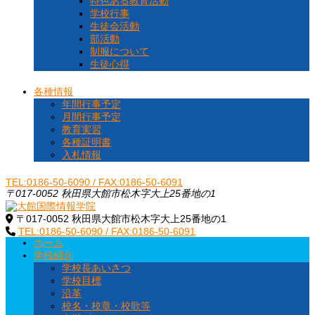
特色ある教育活動
学校行事
生徒会活動
部活動
制服について
生徒心得
各種情報
年間行事予定
月間行事予定
教育実習
各種証明書
入札情報
TEL:0186-50-6090 / FAX:0186-50-6091
〒017-0052 秋田県大館市松木字大上25番地の1
〒017-0052 秋田県大館市松木字大上25番地の1
大館国際情報学院
秋田県大館市に位置する秋田県北地域唯一の中高一貫教育校です
TEL:0186-50-6090 / FAX:0186-50-6091
ホーム
学校紹介
学校長あいさつ
学校目標
沿革
校名・校章・校歌等