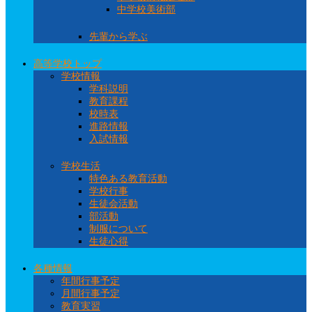
中学校美術部
先輩から学ぶ
高等学校トップ
学校情報
学科説明
教育課程
校時表
進路情報
入試情報
学校生活
特色ある教育活動
学校行事
生徒会活動
部活動
制服について
生徒心得
各種情報
年間行事予定
月間行事予定
教育実習