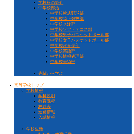
学校報の紹介
中学校部活
中学校軟式野球部
中学校陸上競技部
中学校水泳部
中学校ソフトテニス部
中学校男子バスケットボール部
中学校女子バスケットボール部
中学校吹奏楽部
中学校英語部
中学校情報処理部
中学校美術部
先輩から学ぶ
高等学校トップ
学校情報
学科説明
教育課程
校時表
進路情報
入試情報
学校生活