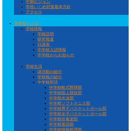
中期ビジョン
学校いじめ対策基本方針
アクセス
中学校トップ
学校情報
学校説明
研究推進
日課表
中学校入試情報
中学校からお知らせ
学校生活
諸活動の紹介
学校報の紹介
中学校部活
中学校軟式野球部
中学校陸上競技部
中学校水泳部
中学校ソフトテニス部
中学校男子バスケットボール部
中学校女子バスケットボール部
中学校吹奏楽部
中学校英語部
中学校情報処理部