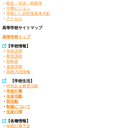
ン
・
校名・交渉・校歌等
・
中間ビジョン
・
学校いじめ対策基本方針
・
アクセス
高等学校サイトマップ
高等学校トップ
【学校情報】
・
学科説明
・
教育課程
・
校時表
・
進路情報
・
高校入試情報
【学校生活】
・
特色ある教育活動
・
学校行事
・
生徒活動
・
部活動
・
制服について
・
生徒心得
【各種情報】
・
年間行事予定