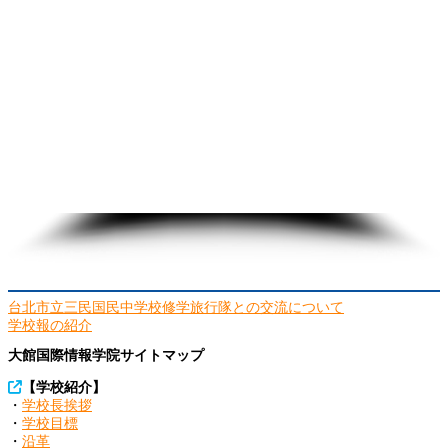
投
台北市立三民国民中学校修学旅行隊との交流について
稿
学校報の紹介
ナ
大館国際情報学院サイトマップ
ビ
ゲ
【学校紹介】
ー
・
学校長挨拶
シ
・
学校目標
ョ
・
沿革