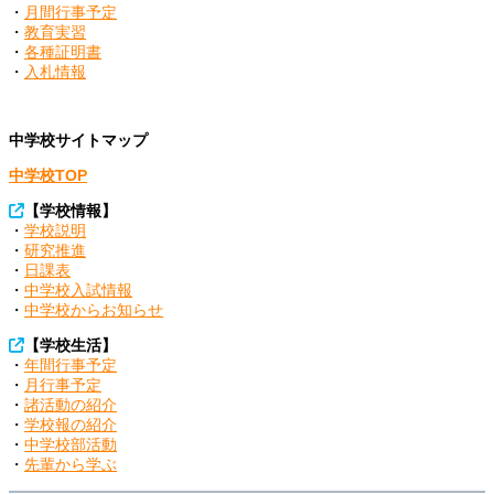
・
月間行事予定
・
教育実習
・
各種証明書
・
入札情報
中学校サイトマップ
中学校TOP
【
学校情報
】
・
学校説明
・
研究推進
・
日課表
・
中学校入試情報
・
中学校からお知らせ
【
学校生活
】
・
年間行事予定
・
月行事予定
・
諸活動の紹介
・
学校報の紹介
・
中学校部活動
・
先輩から学ぶ