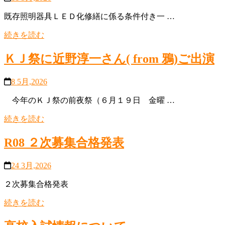
既存照明器具ＬＥＤ化修繕に係る条件付き一 …
続きを読む
ＫＪ祭に近野淳一さん( from 鴉)ご出演
8 5月,2026
今年のＫＪ祭の前夜祭（６月１９日 金曜 …
続きを読む
R08 ２次募集合格発表
24 3月,2026
２次募集合格発表
続きを読む