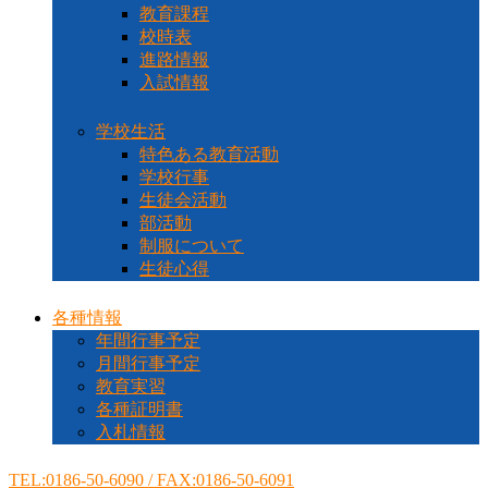
教育課程
校時表
進路情報
入試情報
学校生活
特色ある教育活動
学校行事
生徒会活動
部活動
制服について
生徒心得
各種情報
年間行事予定
月間行事予定
教育実習
各種証明書
入札情報
TEL:0186-50-6090 / FAX:0186-50-6091