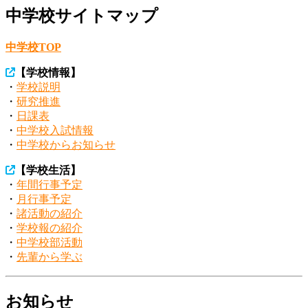
中学校サイトマップ
中学校TOP
【
学校情報
】
・
学校説明
・
研究推進
・
日課表
・
中学校入試情報
・
中学校からお知らせ
【
学校生活
】
・
年間行事予定
・
月行事予定
・
諸活動の紹介
・
学校報の紹介
・
中学校部活動
・
先輩から学ぶ
お知らせ