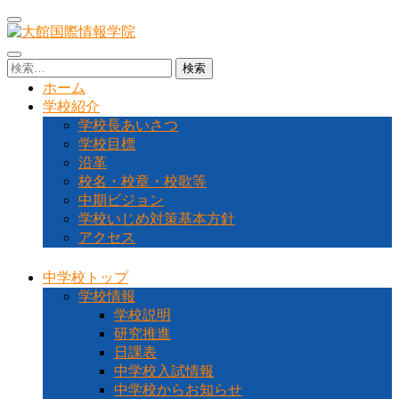
コ
ン
テ
大館国際情報学院
秋田県大館市に位置する秋田県北地域唯一の中高一貫教育校
検
ン
です
索:
ホーム
ツ
学校紹介
へ
学校長あいさつ
ス
学校目標
キ
沿革
ッ
校名・校章・校歌等
プ
中期ビジョン
(Enter
を
学校いじめ対策基本方針
押
アクセス
す)
中学校トップ
学校情報
学校説明
研究推進
日課表
中学校入試情報
中学校からお知らせ