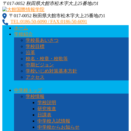
〒017-0052 秋田県大館市松木字大上25番地の1
〒017-0052 秋田県大館市松木字大上25番地の1
大館国際情報学院
秋田県大館市に位置する秋田県北地域唯一の中高一貫教育校
TEL:0186-50-6090 / FAX:0186-50-6091
です
ホーム
学校紹介
学校長あいさつ
学校目標
沿革
校名・校章・校歌等
中期ビジョン
学校いじめ対策基本方針
アクセス
中学校トップ
学校情報
学校説明
研究推進
日課表
中学校入試情報
中学校からお知らせ