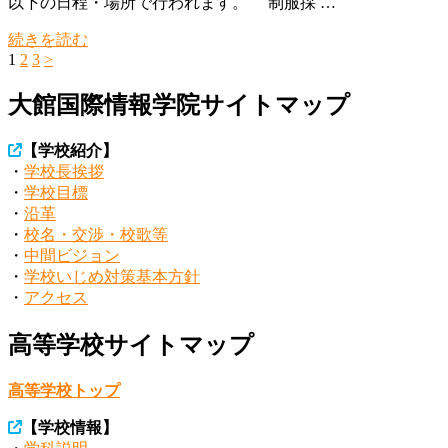
以下の日程・場所で行われます。 制服採 …
続きを読む
固
1
固
2
固
3
>
投
定
定
定
稿
大館国際情報学院サイトマップ
ペ
ペ
ペ
ー
ー
ー
の
ジ
ジ
ジ
【学校紹介】
ペ
・
学校長挨拶
ー
・
学校目標
・
沿革
ジ
・
校名・交渉・校歌等
送
・
中間ビジョン
・
学校いじめ対策基本方針
り
・
アクセス
高等学校サイトマップ
高等学校トップ
【学校情報】