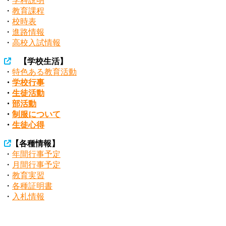
・
学科説明
・
教育課程
・
校時表
・
進路情報
・
高校入試情報
【学校生活】
・
特色ある教育活動
・
学校行事
・
生徒活動
・
部活動
・
制服について
・
生徒心得
【各種情報】
・
年間行事予定
・
月間行事予定
・
教育実習
・
各種証明書
・
入札情報